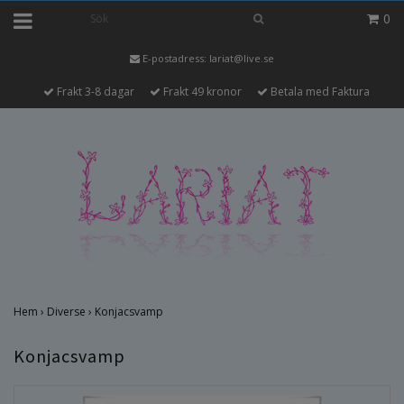
0
E-postadress:
lariat@live.se
Frakt 3-8 dagar
Frakt 49 kronor
Betala med Faktura
Hem
›
Diverse
›
Konjacsvamp
Konjacsvamp