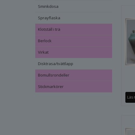
Sminkdosa
Sprayflaska
Klotställ i trä
Berlock
Virkat
Disktrasa/tvättlapp
Bomullsrondeller
Stickmarkörer
Läs 