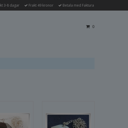
kt 3-8 dagar
Frakt 49 kronor
Betala med Faktura
0