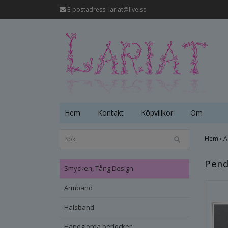
E-postadress:
lariat@live.se
Hem
Kontakt
Köpvillkor
Om
Hem
›
Ä
Pend
Smycken, Tång Design
Armband
Halsband
Handgjorda berlocker