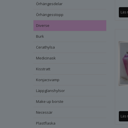
Örhängesdelar
Läs 
Örhängesstopp
Diverse
Burk
Cerathylsa
Medicinask
Kisstratt
Konjacsvamp
Läppglanshylsor
Make up borste
Necessär
Läs 
Plastflaska