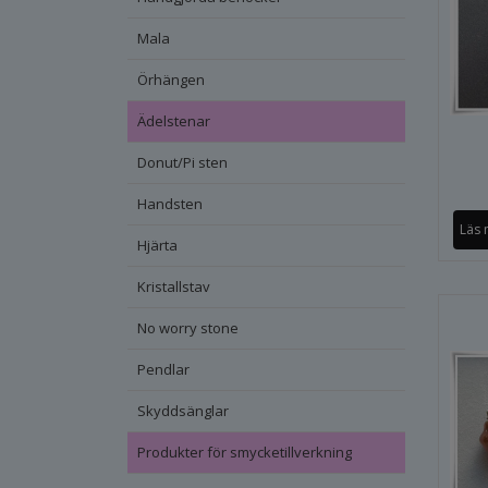
Mala
Örhängen
Ädelstenar
Donut/Pi sten
Handsten
Läs 
Hjärta
Kristallstav
No worry stone
Pendlar
Skyddsänglar
Produkter för smycketillverkning