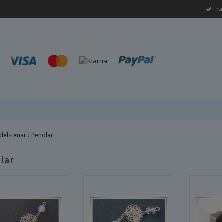
Fra
delstenar
›
Pendlar
lar