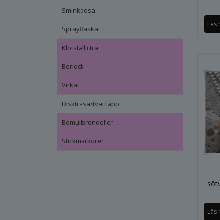
Sminkdosa
Läs 
Sprayflaska
Klotställ i trä
Berlock
Virkat
Disktrasa/tvättlapp
Bomullsrondeller
Stickmarkörer
söt
Läs 