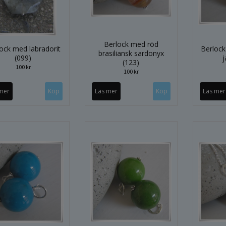
Berlock med röd
ock med labradorit
Berloc
brasiliansk sardonyx
(099)
j
(123)
100 kr
100 kr
mer
Läs mer
Läs mer