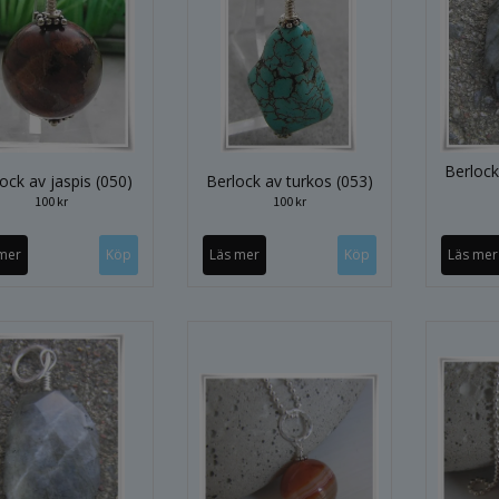
Berlock
ock av jaspis (050)
Berlock av turkos (053)
100 kr
100 kr
mer
Läs mer
Läs mer