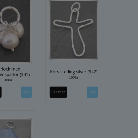
rlock med
Kors sterling silver (342)
enspärlor (341)
100 kr
100 kr
Läs mer