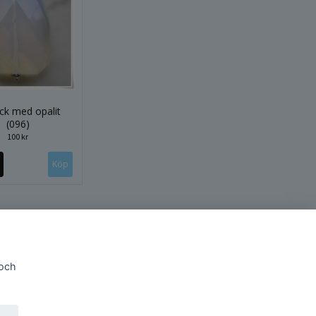
ck med opalit
(096)
100 kr
 och