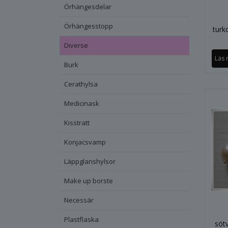
Örhängesdelar
Örhängesstopp
turk
Diverse
Läs 
Burk
Cerathylsa
Medicinask
Kisstratt
Konjacsvamp
Läppglanshylsor
Make up borste
Necessär
Plastflaska
söt