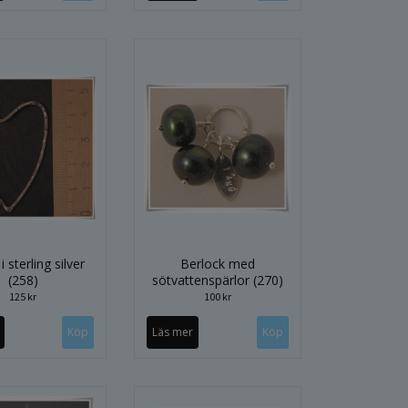
i sterling silver
Berlock med
(258)
sötvattenspärlor (270)
125 kr
100 kr
Läs mer