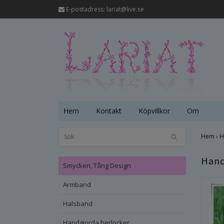
E-postadress:
lariat@live.se
Hem
Kontakt
Köpvillkor
Om
Hem
›
H
Hand
Smycken, Tång Design
Armband
Halsband
Handgjorda berlocker