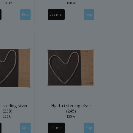
100 kr
100 kr
Läs mer
i sterling silver
Hjärta i sterling silver
(238)
(245)
125 kr
125 kr
Läs mer