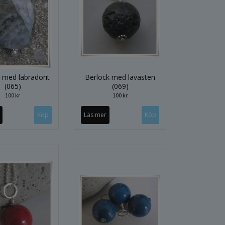
 med labradorit
Berlock med lavasten
(065)
(069)
100 kr
100 kr
Läs mer