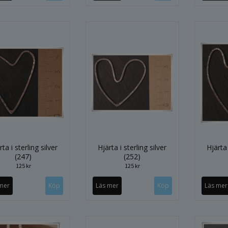
rta i sterling silver
Hjärta i sterling silver
Hjärta 
(247)
(252)
125 kr
125 kr
mer
Läs mer
Läs mer