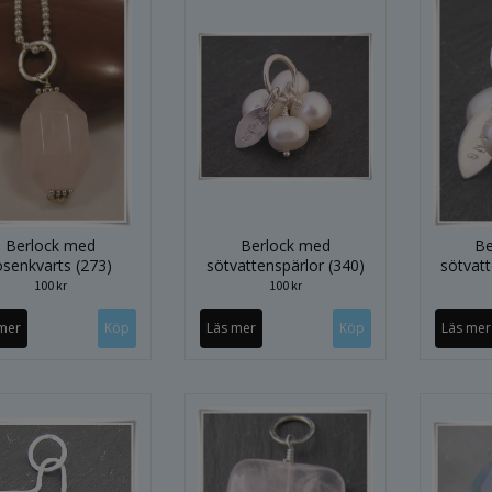
Berlock med
Berlock med
Be
osenkvarts (273)
sötvattenspärlor (340)
sötvatt
100 kr
100 kr
mer
Läs mer
Läs mer