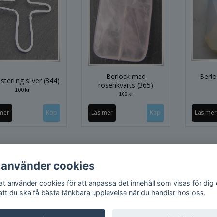
Berlock med
Berlo
sterling silver (344)
rosenkvarts (365)
100 kr
100 kr
mer
Läs mer
Läs mer
 använder cookies
iat använder cookies för att anpassa det innehåll som visas för dig
 att du ska få bästa tänkbara upplevelse när du handlar hos oss.