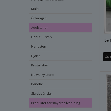
Mala
Örhängen
Ädelstenar
Donut/Pi sten
Berl
Handsten
Hjärta
Läs 
Kristallstav
No worry stone
Pendlar
Skyddsänglar
Produkter för smycketillverkning