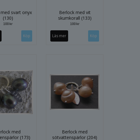
 med svart onyx
Berlock med vit
(130)
skumkorall (133)
100 kr
100 kr
Läs mer
rlock med
Berlock med
enspärlor (173)
sötvattenspärlor (204)