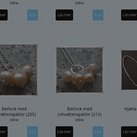
100 kr
100 kr
mer
Läs mer
Läs mer
Berlock med
Berlock med
Hjärta 
vattenspärlor (205)
sötvattenspärlor (213)
100 kr
100 kr
mer
Läs mer
Läs mer