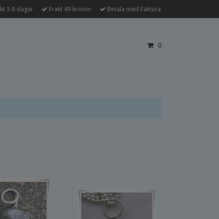
kt 3-8 dagar
Frakt 49 kronor
Betala med Faktura
0