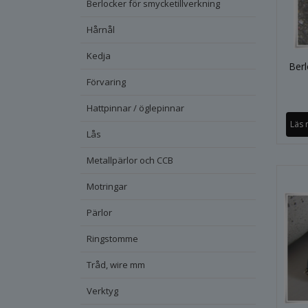
Berlocker för smycketillverkning
Hårnål
Kedja
Berl
Förvaring
Hattpinnar / öglepinnar
Läs 
Lås
Metallpärlor och CCB
Motringar
Pärlor
Ringstomme
Tråd, wire mm
Verktyg