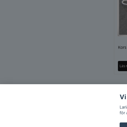
Kors 
Läs 
Vi
Lar
för