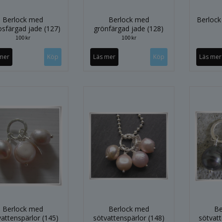
Berlock med
Berlock med
Berlock
osfärgad jade (127)
grönfärgad jade (128)
100 kr
100 kr
mer
Läs mer
Läs mer
Berlock med
Berlock med
Be
vattenspärlor (145)
sötvattenspärlor (148)
sötvatt