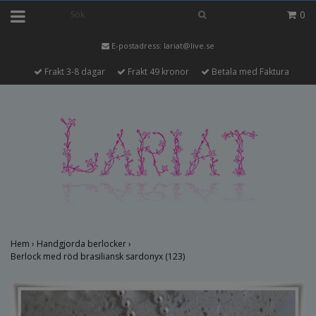
0
E-postadress:
lariat@live.se
Frakt 3-8 dagar
Frakt 49 kronor
Betala med Faktura
Hem
›
Handgjorda berlocker
›
Berlock med röd brasiliansk sardonyx (123)