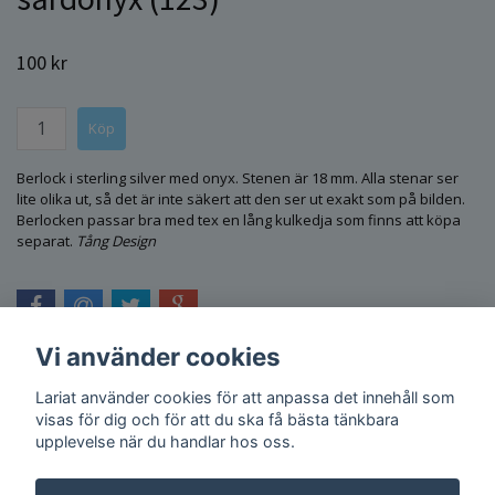
100 kr
Berlock i sterling silver med onyx. Stenen är 18 mm. Alla stenar ser
lite olika ut, så det är inte säkert att den ser ut exakt som på bilden.
Berlocken passar bra med tex en lång kulkedja som finns att köpa
separat.
Tång Design
Vi använder cookies
Lariat använder cookies för att anpassa det innehåll som
visas för dig och för att du ska få bästa tänkbara
upplevelse när du handlar hos oss.