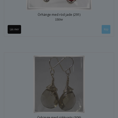
Örhänge med röd jade (291)
150 kr
Läs mer
Örhänge med rökkvarts (306)