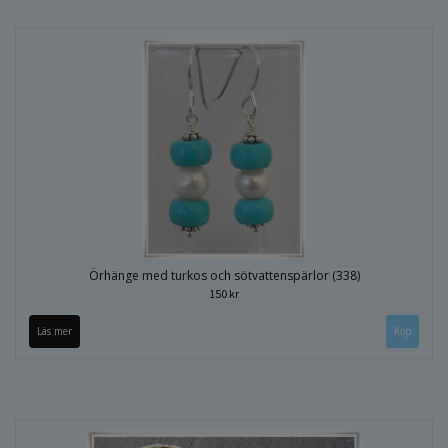
Örhänge med turkos och sötvattenspärlor (338)
150 kr
Läs mer