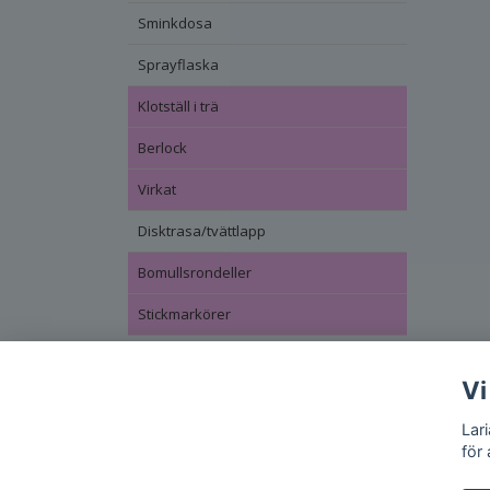
Sminkdosa
Sprayflaska
Klotställ i trä
Berlock
Virkat
Disktrasa/tvättlapp
Bomullsrondeller
Stickmarkörer
Vi
Lar
för