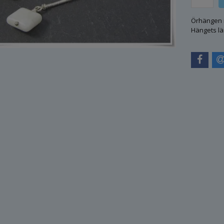
Örhängen m
Hängets l