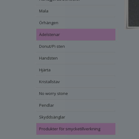
Mala
Örhängen
Ädelstenar
Donut/Pi sten
Handsten
Hjärta
Kristallstav
No worry stone
Pendlar
Skyddsänglar
Produkter för smycketillverkning