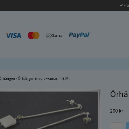
Fra
Örhängen
›
Örhängen med akvamarin (307)
Örhä
200 kr