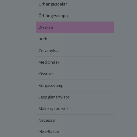
Örhängesdelar
Örhängesstopp
Diverse
Burk
Cerathylsa
Medicinask
Kisstratt
Konjacsvamp
Läppglanshylsor
Make up borste
Necessär
Plastflaska