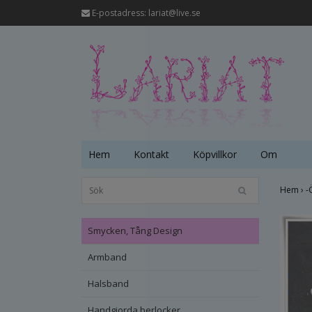
E-postadress:
lariat@live.se
Hem
Kontakt
Köpvillkor
Om
Hem
›
-
Smycken, Tång Design
Armband
Halsband
Handgjorda berlocker