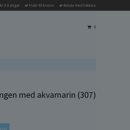
kt 3-8 dagar
Frakt 49 kronor
Betala med Faktura
0
ngen med akvamarin (307)