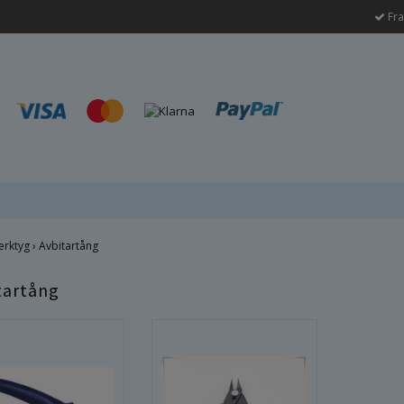
Fra
erktyg
›
Avbitartång
tartång