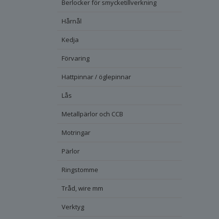
Berlocker för smycketillverkning
Hårnål
Kedja
Förvaring
Hattpinnar / öglepinnar
Lås
Metallpärlor och CCB
Motringar
Pärlor
Ringstomme
Tråd, wire mm
Verktyg