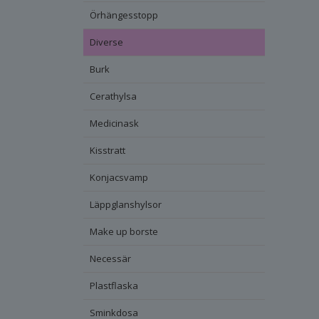
Örhängesstopp
Diverse
Burk
Cerathylsa
Medicinask
Kisstratt
Konjacsvamp
Läppglanshylsor
Make up borste
Necessär
Plastflaska
Sminkdosa