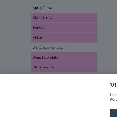
Sprayflaska
Klotställ i trä
Berlock
Virkat
Disktrasa/tvättlapp
Bomullsrondeller
Stickmarkörer
Vi
Lar
för