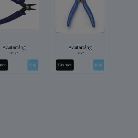
Avbitartång
Avbitartång
35 kr
60 kr
mer
Läs mer