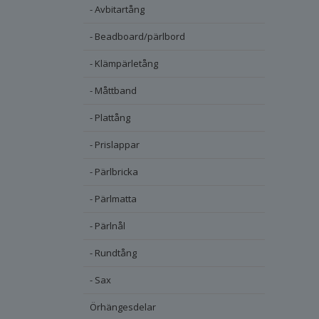
- Avbitartång
- Beadboard/pärlbord
- Klämpärletång
- Måttband
- Plattång
- Prislappar
- Pärlbricka
- Pärlmatta
- Pärlnål
- Rundtång
- Sax
Örhängesdelar