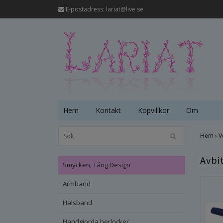
E-postadress:
lariat@live.se
Hem
Kontakt
Köpvillkor
Om
Hem
›
V
Avbi
Smycken, Tång Design
Armband
Halsband
Handgjorda berlocker