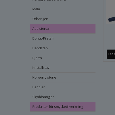
Mala
Örhängen
Ädelstenar
Donut/Pi sten
Handsten
Läs 
Hjärta
Kristallstav
No worry stone
Pendlar
Skyddsänglar
Produkter för smycketillverkning