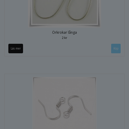
Örkrokar långa
2 kr
Läs mer