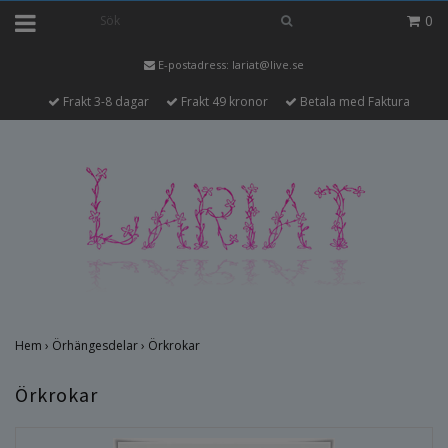
0
E-postadress:
lariat@live.se
Frakt 3-8 dagar
Frakt 49 kronor
Betala med Faktura
Hem
›
Örhängesdelar
›
Örkrokar
Örkrokar