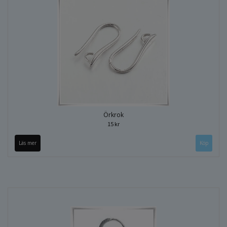
Örkrok
15 kr
Läs mer