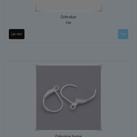
Örkrokar
3 kr
Läs mer
Örkrokar brisyr