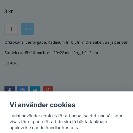
3 kr
Örkrokar silverfärgade. Kadmium fri, blyfri, nickelsäker. Säljs per par
Storlek ca: 15~16 mm bred, 20~22 mm lång, hål: 2mm
ÖK-03-S
Vi använder cookies
Lariat använder cookies för att anpassa det innehåll som
visas för dig och för att du ska få bästa tänkbara
upplevelse när du handlar hos oss.