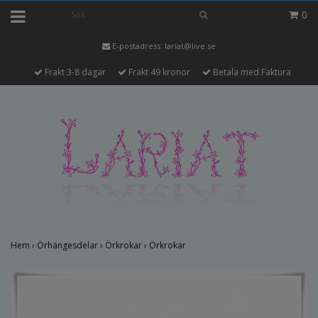
0
E-postadress:
lariat@live.se
Frakt 3-8 dagar
Frakt 49 kronor
Betala med Faktura
Hem
›
Örhängesdelar
›
Örkrokar
›
Örkrokar