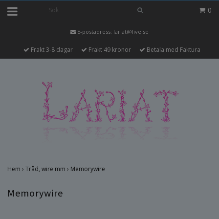
0
E-postadress:
lariat@live.se
Frakt 3-8 dagar
Frakt 49 kronor
Betala med Faktura
Hem
›
Tråd, wire mm
›
Memorywire
Memorywire