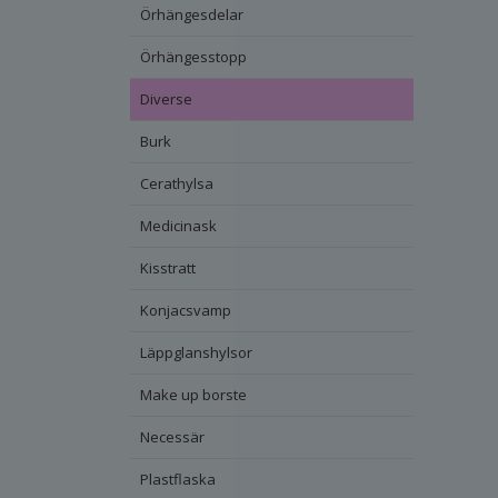
Örhängesdelar
Örhängesstopp
Diverse
Burk
Cerathylsa
Medicinask
Kisstratt
Konjacsvamp
Läppglanshylsor
Make up borste
Necessär
Plastflaska