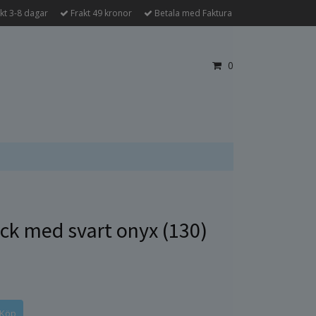
kt 3-8 dagar
Frakt 49 kronor
Betala med Faktura
0
ck med svart onyx (130)