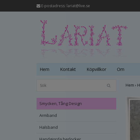
E-postadress:
lariat@live.se
Hem
Kontakt
Köpvillkor
Om
Hem
›
H
Smycken, Tång Design
Armband
Halsband
Handgjorda berlocker