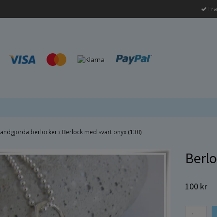
Fra
andgjorda berlocker
›
Berlock med svart onyx (130)
Berlo
100 kr