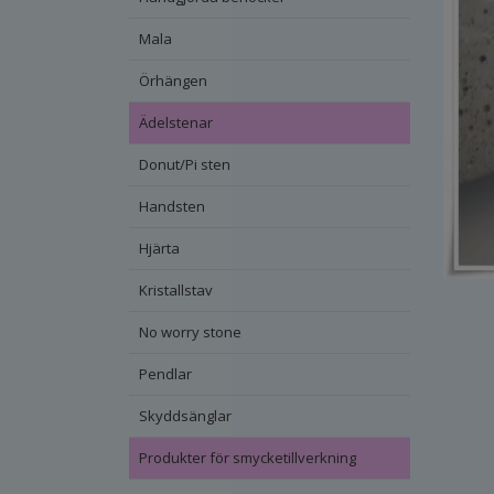
Mala
Örhängen
Ädelstenar
Donut/Pi sten
Handsten
Hjärta
Kristallstav
No worry stone
Pendlar
Skyddsänglar
Produkter för smycketillverkning