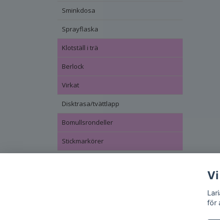
Sminkdosa
Sprayflaska
Klotställ i trä
Berlock
Virkat
Disktrasa/tvättlapp
Bomullsrondeller
Stickmarkörer
Vi
Lar
för