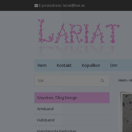
E-postadress:
lariat@live.se
Hem
Kontakt
Köpvillkor
Om
Hem
›
H
Smycken, Tång Design
Armband
Halsband
Handgjorda berlocker