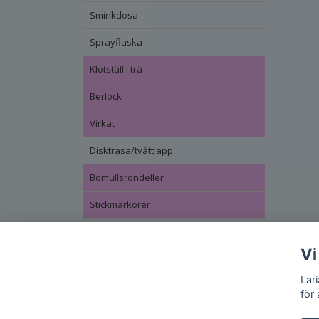
Sminkdosa
Sprayflaska
Klotställ i trä
Berlock
Virkat
Disktrasa/tvättlapp
Bomullsrondeller
Stickmarkörer
Vi
Lar
för