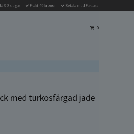
kt 3-8 dagar
Frakt 49 kronor
Betala med Faktura
0
ck med turkosfärgad jade