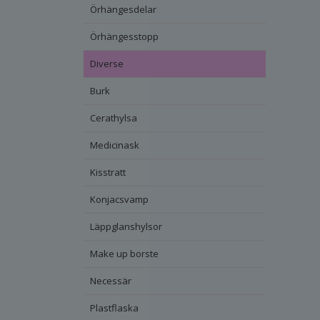
Örhängesdelar
Örhängesstopp
Diverse
Burk
Cerathylsa
Medicinask
Kisstratt
Konjacsvamp
Läppglanshylsor
Make up borste
Necessär
Plastflaska