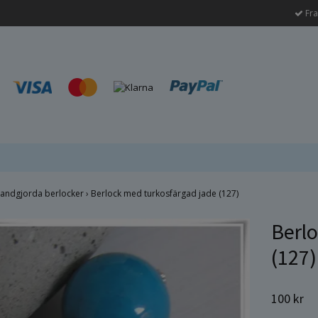
Fra
andgjorda berlocker
›
Berlock med turkosfärgad jade (127)
Berlo
(127)
100 kr