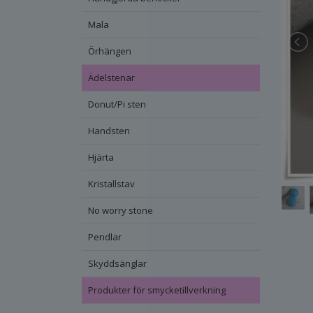
Mala
Örhängen
Ädelstenar
Donut/Pi sten
Handsten
Hjärta
Kristallstav
No worry stone
Pendlar
Skyddsänglar
Produkter för smycketillverkning