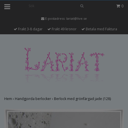
0
E-postadress:
lariat@live.se
Frakt 3-8 dagar
Frakt 49 kronor
Betala med Faktura
Hem
›
Handgjorda berlocker
›
Berlock med grönfärgad jade (128)