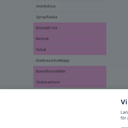
Sminkdosa
Sprayflaska
Klotställ i trä
Berlock
Virkat
Disktrasa/tvättlapp
Bomullsrondeller
Stickmarkörer
Vi
Lar
för