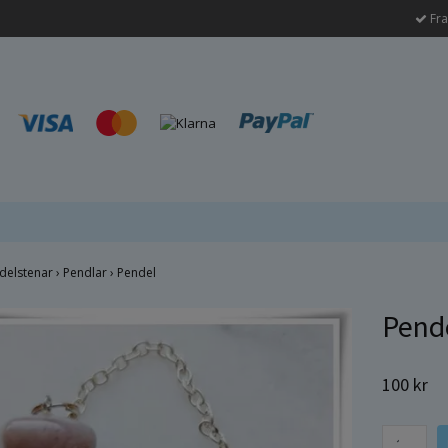
Fra
delstenar
›
Pendlar
›
Pendel
Pend
100 kr