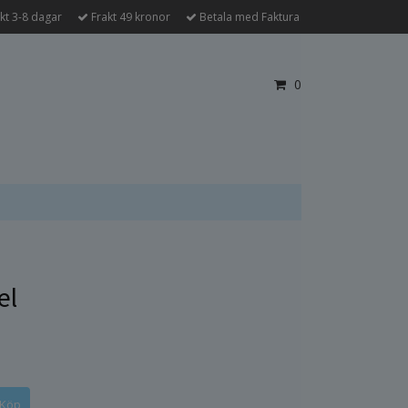
kt 3-8 dagar
Frakt 49 kronor
Betala med Faktura
0
el