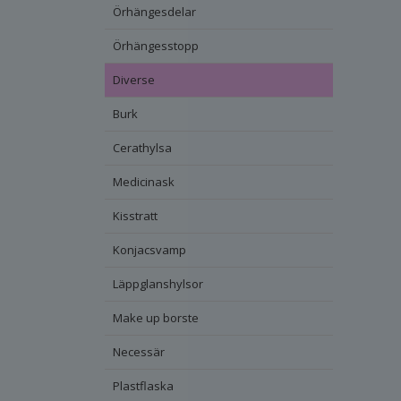
Örhängesdelar
Örhängesstopp
Diverse
Burk
Cerathylsa
Medicinask
Kisstratt
Konjacsvamp
Läppglanshylsor
Make up borste
Necessär
Plastflaska