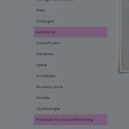
Mala
Örhängen
Ädelstenar
Donut/Pi sten
Handsten
Hjärta
Kristallstav
No worry stone
Pendlar
Skyddsänglar
Produkter för smycketillverkning