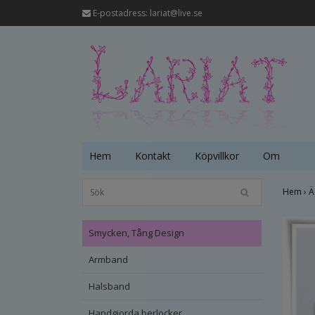
E-postadress:
lariat@live.se
Hem
Kontakt
Köpvillkor
Om
Hem
›
Ä
Smycken, Tång Design
Armband
Halsband
Handgjorda berlocker