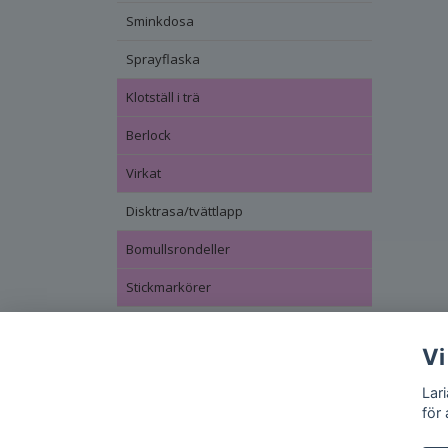
Sminkdosa
Sprayflaska
Klotställ i trä
Berlock
Virkat
Disktrasa/tvättlapp
Bomullsrondeller
Stickmarkörer
Vi
Lar
för