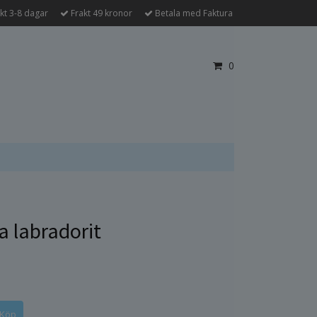
kt 3-8 dagar
Frakt 49 kronor
Betala med Faktura
0
a labradorit