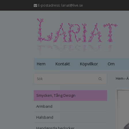
E-postadress:
lariat@live.se
Hem
Kontakt
Köpvillkor
Om
Hem
›
Ä
Smycken, Tång Design
Armband
Halsband
Handgjorda berlocker