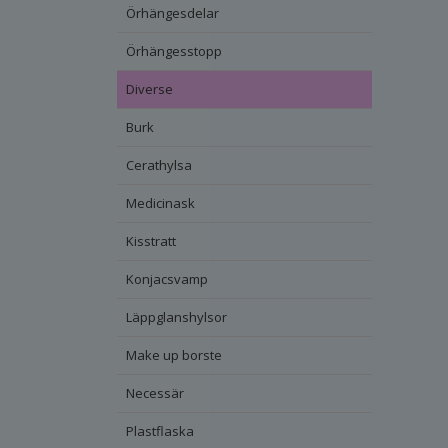
Örhängesdelar
Örhängesstopp
Diverse
Burk
Cerathylsa
Medicinask
Kisstratt
Konjacsvamp
Läppglanshylsor
Make up borste
Necessär
Plastflaska