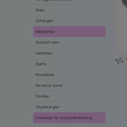
Mala
Örhängen
Ädelstenar
Donut/Pi sten
Handsten
Hjärta
Kristallstav
No worry stone
Pendlar
Skyddsänglar
Produkter för smycketillverkning