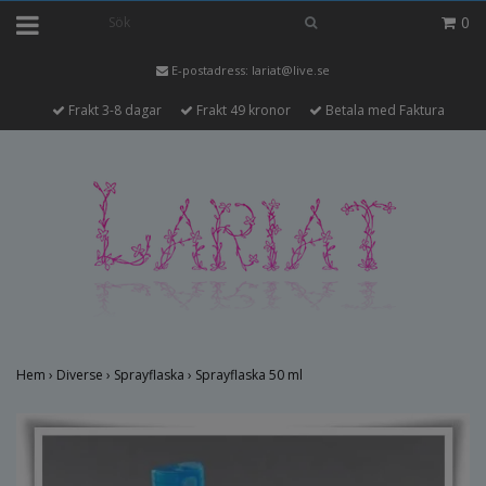
0
E-postadress:
lariat@live.se
Frakt 3-8 dagar
Frakt 49 kronor
Betala med Faktura
Hem
›
Diverse
›
Sprayflaska
›
Sprayflaska 50 ml