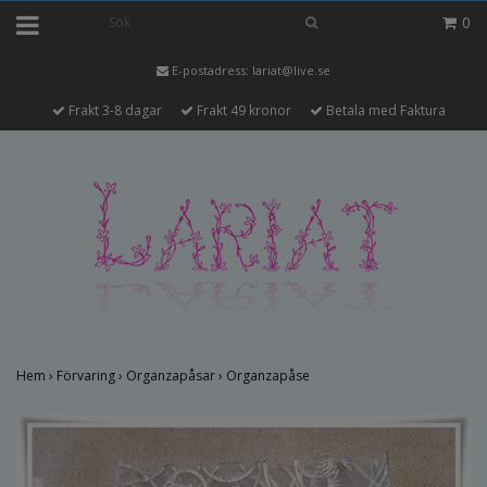
0
E-postadress:
lariat@live.se
Frakt 3-8 dagar
Frakt 49 kronor
Betala med Faktura
Hem
›
Förvaring
›
Organzapåsar
›
Organzapåse