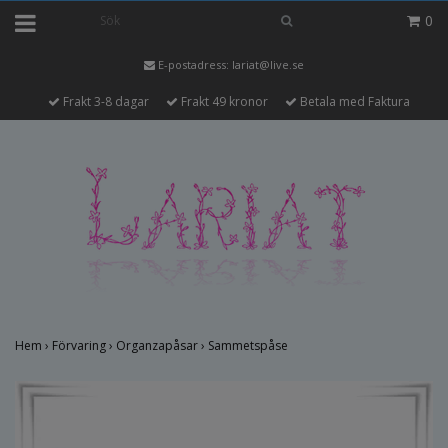
0
E-postadress:
lariat@live.se
Frakt 3-8 dagar
Frakt 49 kronor
Betala med Faktura
Hem
›
Förvaring
›
Organzapåsar
›
Sammetspåse