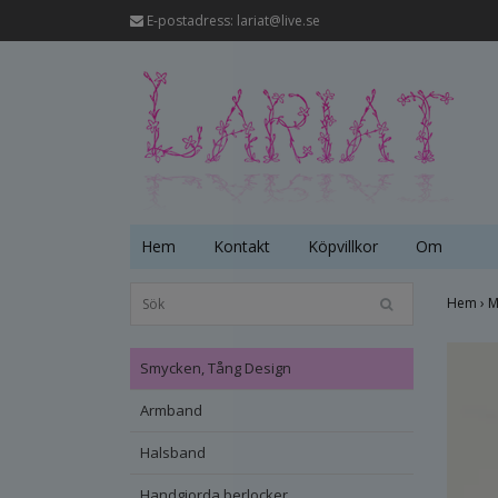
E-postadress:
lariat@live.se
Hem
Kontakt
Köpvillkor
Om
Hem
›
M
Smycken, Tång Design
Armband
Halsband
Handgjorda berlocker