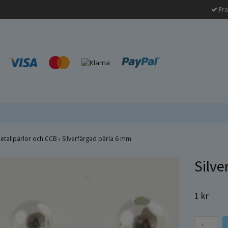
Fra
etallpärlor och CCB
›
Silverfärgad pärla 6 mm
Silve
1 kr