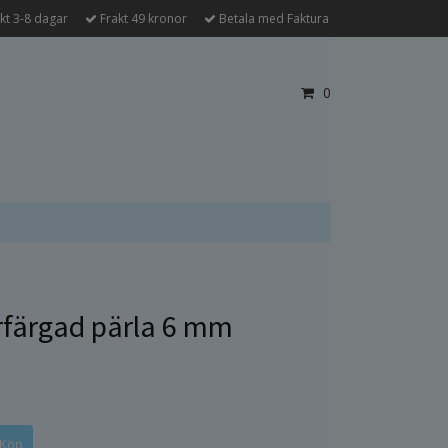
kt 3-8 dagar
Frakt 49 kronor
Betala med Faktura
0
rfärgad pärla 6 mm