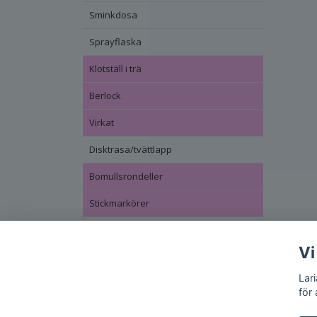
Sminkdosa
Sprayflaska
Klotställ i trä
Berlock
Virkat
Disktrasa/tvättlapp
Bomullsrondeller
Stickmarkörer
Vi
Lar
för