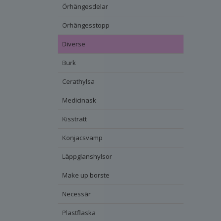
Örhängesdelar
Örhängesstopp
Diverse
Burk
Cerathylsa
Medicinask
Kisstratt
Konjacsvamp
Läppglanshylsor
Make up borste
Necessär
Plastflaska