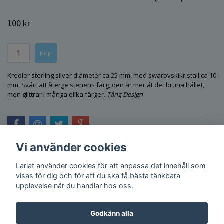
100 kr
Kreoler sterling silver diameter ca 25 mm, med swarovskikristall ca 10
mm. Svårt att återge stenens färg, den är mer åt det bruna hållet,
men glittrar i många olika färger.
Tång Design
Vi använder cookies
Lariat använder cookies för att anpassa det innehåll som
visas för dig och för att du ska få bästa tänkbara
upplevelse när du handlar hos oss.
Godkänn alla