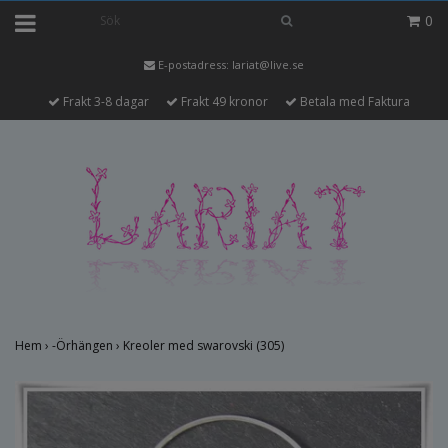
0
E-postadress:
lariat@live.se
Frakt 3-8 dagar
Frakt 49 kronor
Betala med Faktura
Hem
›
-Örhängen
›
Kreoler med swarovski (305)