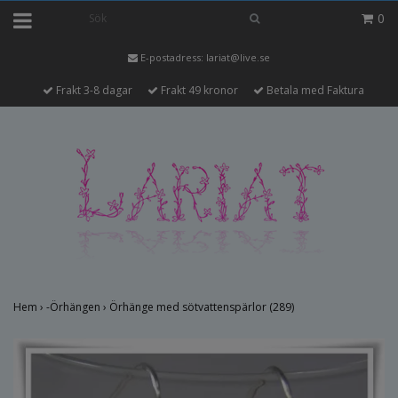
0
E-postadress:
lariat@live.se
Frakt 3-8 dagar
Frakt 49 kronor
Betala med Faktura
Hem
›
-Örhängen
›
Örhänge med sötvattenspärlor (289)