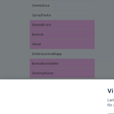
Sminkdosa
Sprayflaska
Klotställ i trä
Berlock
Virkat
Disktrasa/tvättlapp
Bomullsrondeller
Stickmarkörer
Vi
Lar
för