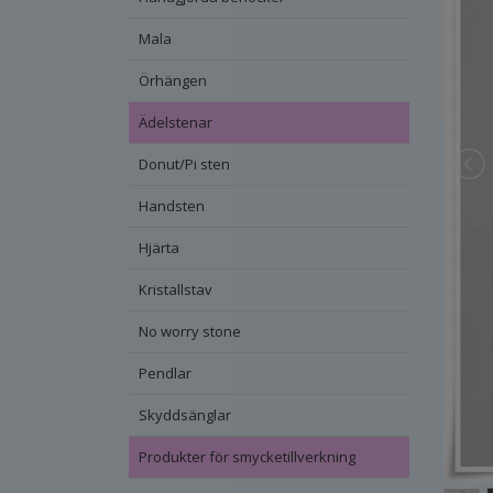
Mala
Örhängen
Ädelstenar
Donut/Pi sten
Handsten
Hjärta
Kristallstav
No worry stone
Pendlar
Skyddsänglar
Produkter för smycketillverkning