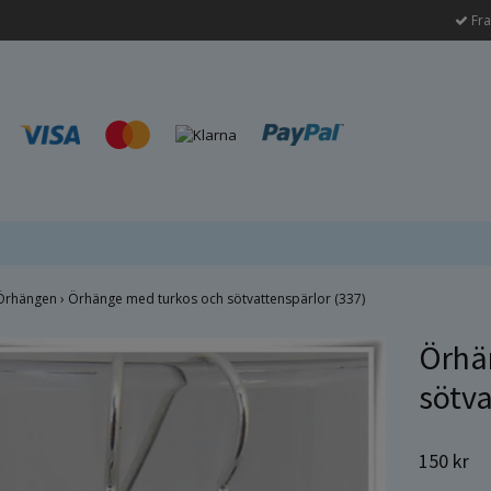
Fra
Örhängen
›
Örhänge med turkos och sötvattenspärlor (337)
Örhä
sötva
150 kr