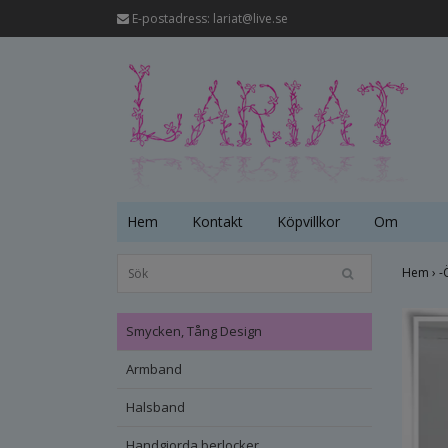
E-postadress:
lariat@live.se
Hem
Kontakt
Köpvillkor
Om
Hem
›
-
Smycken, Tång Design
Armband
Halsband
Handgjorda berlocker