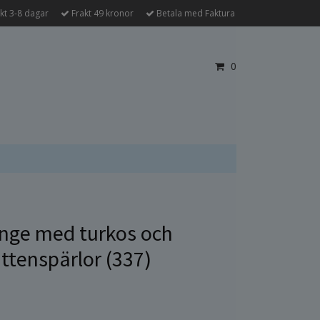
kt 3-8 dagar
Frakt 49 kronor
Betala med Faktura
0
nge med turkos och
ttenspärlor (337)