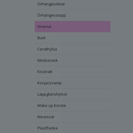
Örhängesdelar
Örhängesstopp
Diverse
Burk
Cerathylsa
Medicinask
Kisstratt
Konjacsvamp
Läppglanshylsor
Make up borste
Necessär
Plastflaska