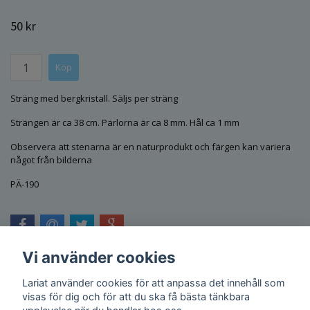
50 kr
Sträng med bergkristall. Säljs per sträng
Strängen är ca 38 cm. Pärlorna är ca 8 mm. Hål ca 1 mm
Observera att stenarna är en naturprodukt och färgen kan variera
något från bilderna
PÄ-190
Vi använder cookies
Lariat använder cookies för att anpassa det innehåll som
visas för dig och för att du ska få bästa tänkbara