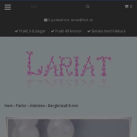
0
E-postadress:
lariat@live.se
Frakt 3-8 dagar
Frakt 49 kronor
Betala med Faktura
Hem
›
Pärlor
›
Ädelsten
›
Bergkristall 8 mm