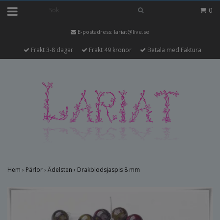
0
E-postadress:
lariat@live.se
Frakt 3-8 dagar
Frakt 49 kronor
Betala med Faktura
Hem
›
Pärlor
›
Ädelsten
›
Drakblodsjaspis 8 mm