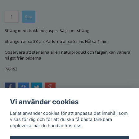
Sträng med drakblodsjaspis. Säljs per sträng
Strängen är ca 38 cm. Pärlorna är ca 8 mm. Hål ca 1 mm
Observera att stenarna är en naturprodukt och färgen kan variera
något från bilderna
PÄ-153
Vi använder cookies
Lariat använder cookies för att anpassa det innehåll som
visas för dig och för att du ska få bästa tänkbara
upplevelse när du handlar hos oss.