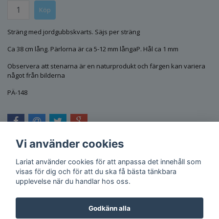
Sträng med jordgubbskvarts. Säjs per sträng
Ca 38 cm lång. Pärlorna är ca 5-12 mm långaP. Hål ca 1 mm
Observera att stenarna är en naturprodukt och färgen kan variera
något från bilderna
PÄ-148
Vi använder cookies
Lariat använder cookies för att anpassa det innehåll som
visas för dig och för att du ska få bästa tänkbara
upplevelse när du handlar hos oss.
Godkänn alla