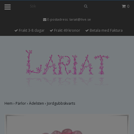
0
E-postadress:
lariat@live.se
Frakt 3-8 dagar
Frakt 49 kronor
Betala med Faktura
Hem
›
Pärlor
›
Ädelsten
›
Jordgubbskvarts