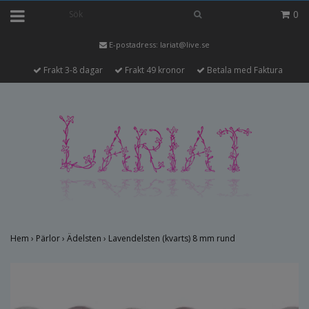
0
E-postadress:
lariat@live.se
Frakt 3-8 dagar
Frakt 49 kronor
Betala med Faktura
Hem
›
Pärlor
›
Ädelsten
›
Lavendelsten (kvarts) 8 mm rund