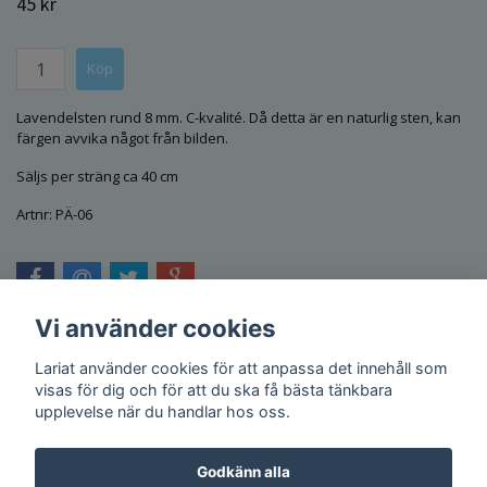
45 kr
Lavendelsten rund 8 mm. C-kvalité. Då detta är en naturlig sten, kan
färgen avvika något från bilden.
Säljs per sträng ca 40 cm
Artnr: PÄ-06
Vi använder cookies
Lariat använder cookies för att anpassa det innehåll som
visas för dig och för att du ska få bästa tänkbara
upplevelse när du handlar hos oss.
Godkänn alla