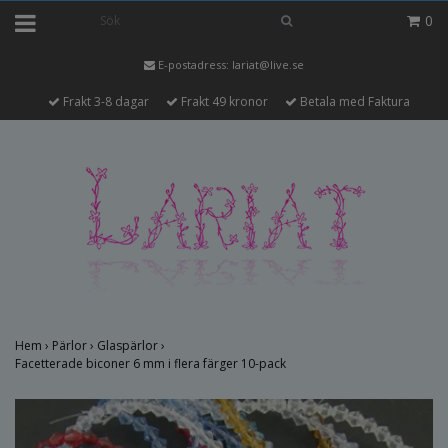
0
E-postadress:
lariat@live.se
Frakt 3-8 dagar
Frakt 49 kronor
Betala med Faktura
Hem
›
Pärlor
›
Glaspärlor
›
Facetterade biconer 6 mm i flera färger 10-pack