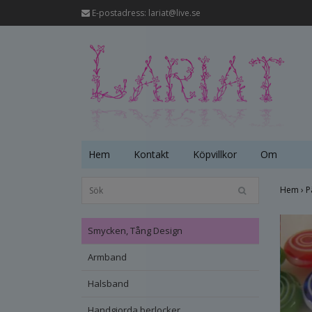
E-postadress:
lariat@live.se
Hem
Kontakt
Köpvillkor
Om
Hem
›
P
Smycken, Tång Design
Armband
Halsband
Handgjorda berlocker