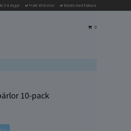
kt 3-8 dagar
Frakt 49 kronor
Betala med Faktura
0
ärlor 10-pack