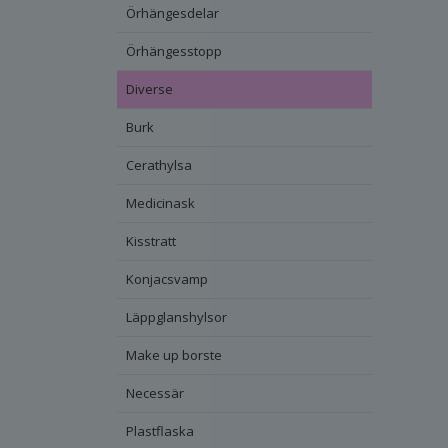
Örhängesdelar
Örhängesstopp
Diverse
Burk
Cerathylsa
Medicinask
Kisstratt
Konjacsvamp
Läppglanshylsor
Make up borste
Necessär
Plastflaska