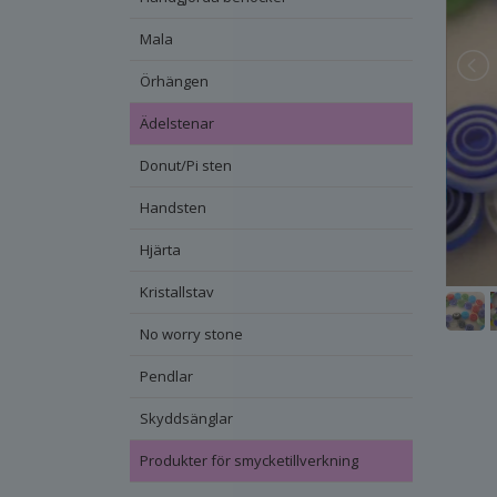
Mala
Örhängen
Ädelstenar
Donut/Pi sten
Handsten
Hjärta
Kristallstav
No worry stone
Pendlar
Skyddsänglar
Produkter för smycketillverkning