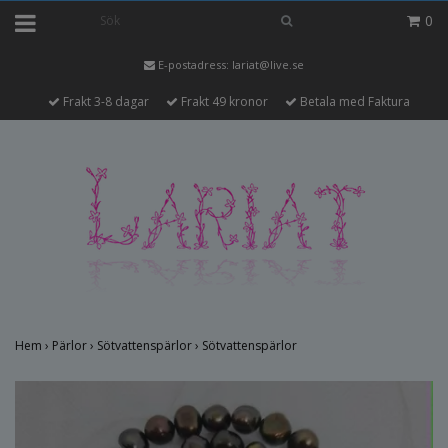
0
E-postadress:
lariat@live.se
Frakt 3-8 dagar
Frakt 49 kronor
Betala med Faktura
Hem
›
Pärlor
›
Sötvattenspärlor
›
Sötvattenspärlor