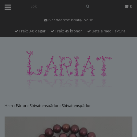
0
E-postadress:
lariat@live.se
Frakt 3-8 dagar
Frakt 49 kronor
Betala med Faktura
Hem
›
Pärlor
›
Sötvattenspärlor
›
Sötvattenspärlor