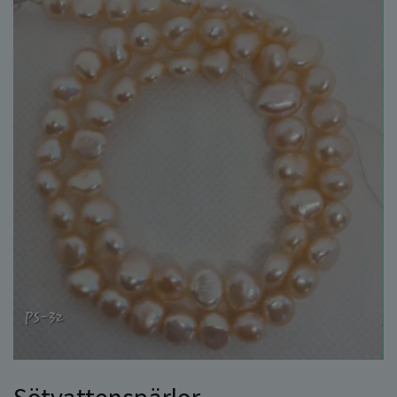
Sötvattenspärlor