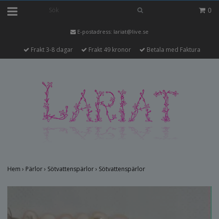
0
E-postadress:
lariat@live.se
Frakt 3-8 dagar
Frakt 49 kronor
Betala med Faktura
Hem
›
Pärlor
›
Sötvattenspärlor
›
Sötvattenspärlor