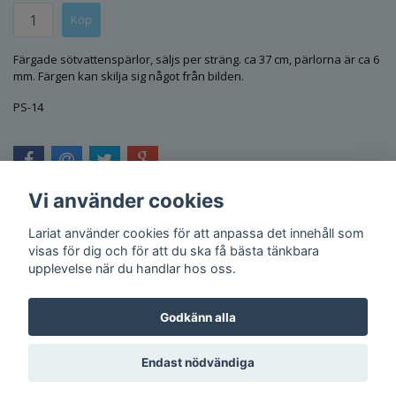
Färgade sötvattenspärlor, säljs per sträng. ca 37 cm, pärlorna är ca 6
mm. Färgen kan skilja sig något från bilden.
PS-14
Vi använder cookies
Lariat använder cookies för att anpassa det innehåll som
visas för dig och för att du ska få bästa tänkbara
upplevelse när du handlar hos oss.
Godkänn alla
Endast nödvändiga
© Copyright 2026 Lariat
Powered by Quickbutik