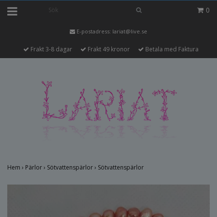
0
E-postadress:
lariat@live.se
Frakt 3-8 dagar
Frakt 49 kronor
Betala med Faktura
Hem
›
Pärlor
›
Sötvattenspärlor
›
Sötvattenspärlor