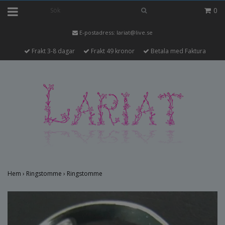
0
E-postadress:
lariat@live.se
Frakt 3-8 dagar
Frakt 49 kronor
Betala med Faktura
Hem
›
Ringstomme
›
Ringstomme