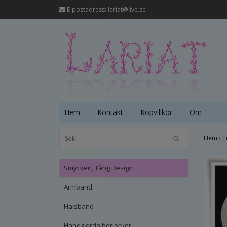
E-postadress:
lariat@live.se
Hem
Kontakt
Köpvillkor
Om
Hem
›
T
Smycken, Tång Design
Armband
Halsband
Handgjorda berlocker