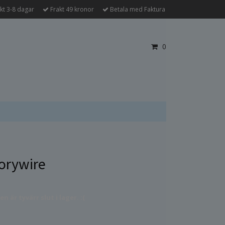
kt 3-8 dagar
Frakt 49 kronor
Betala med Faktura
0
rywire
 är tyvärr slut i lager. :(