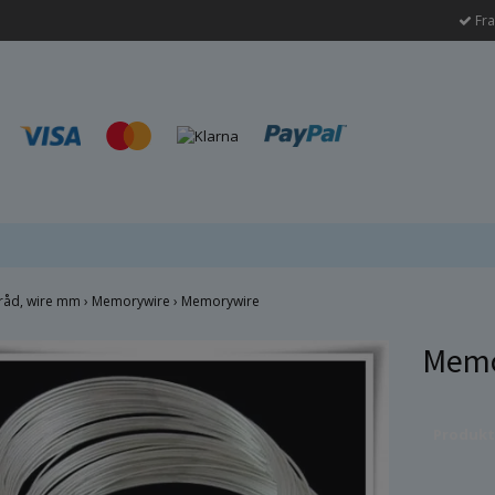
Fra
råd, wire mm
›
Memorywire
›
Memorywire
Memo
Produkten