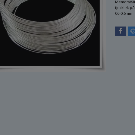
Memorywire
tjocklek 
06-0,6mm