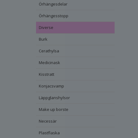
Örhängesdelar
Örhängesstopp
Diverse
Burk
Cerathylsa
Medicinask
Kisstratt
Konjacsvamp
Läppglanshylsor
Make up borste
Necessär
Plastflaska