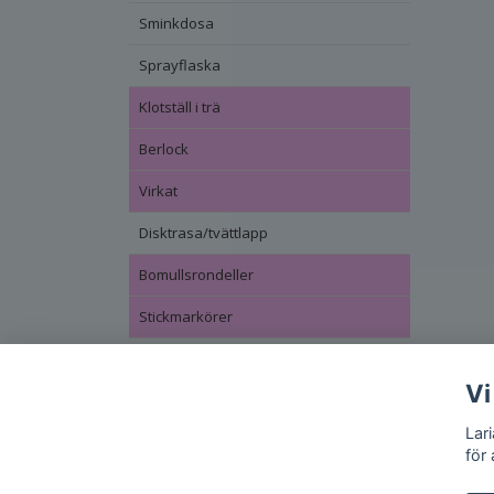
Sminkdosa
Sprayflaska
Klotställ i trä
Berlock
Virkat
Disktrasa/tvättlapp
Bomullsrondeller
Stickmarkörer
Vi
Lar
för