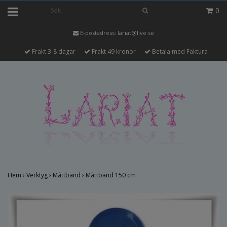
0
E-postadress:
lariat@live.se
Frakt 3-8 dagar
Frakt 49 kronor
Betala med Faktura
Hem
›
Verktyg
›
Måttband
›
Måttband 150 cm